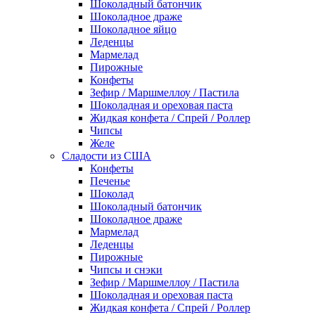
Шоколадный батончик
Шоколадное драже
Шоколадное яйцо
Леденцы
Мармелад
Пирожные
Конфеты
Зефир / Маршмеллоу / Пастила
Шоколадная и ореховая паста
Жидкая конфета / Спрей / Роллер
Чипсы
Желе
Сладости из США
Конфеты
Печенье
Шоколад
Шоколадный батончик
Шоколадное драже
Мармелад
Леденцы
Пирожные
Чипсы и снэки
Зефир / Маршмеллоу / Пастила
Шоколадная и ореховая паста
Жидкая конфета / Спрей / Роллер