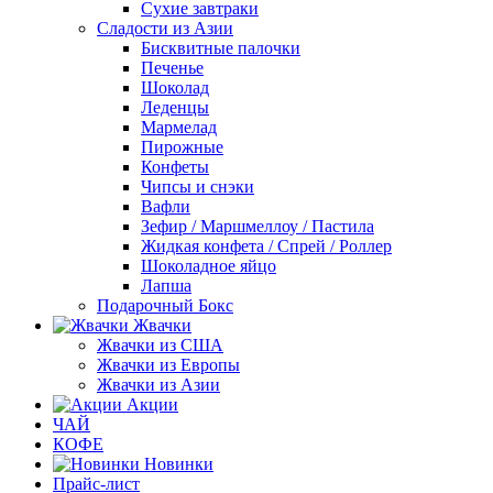
Сухие завтраки
Сладости из Азии
Бисквитные палочки
Печенье
Шоколад
Леденцы
Мармелад
Пирожные
Конфеты
Чипсы и снэки
Вафли
Зефир / Маршмеллоу / Пастила
Жидкая конфета / Спрей / Роллер
Шоколадное яйцо
Лапша
Подарочный Бокс
Жвачки
Жвачки из США
Жвачки из Европы
Жвачки из Азии
Акции
ЧАЙ
КОФЕ
Новинки
Прайс-лист