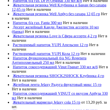
Напиток б/а газ. Dr Pi Original 330 мл ж/б
Нет в наличии
Жевательная резинка Well Клубника и Банан без сахара
12,65 гр
Нет в наличии
Жевательная резинка Well Арбуз без сахара 12,65 гр
Нет
в наличии
Напиток б/а газ. Fanta 300 мл
Нет в наличии
Десерт желейный Канди Джелистик ассорти 10 мл
(банка)
Нет в наличии
Жевательная резинка Love is Сфера ассорти 4,2 гр
Нет в
наличии
Растворимый напиток YUPI Апельсин 12 гр
Нет в
наличии
Растворимый напиток YUPI Кола 12 гр
Нет в наличии
Напиток функциональный б/а NG Regenera
Антипохмельный 250 мл
Нет в наличии
Напиток сокосодержащий Vinut Гранат 330 мл ж/б
Нет в
наличии
Жевательная резинка SHOCK2SHOCK Клубника 4 гр
Нет в наличии
Желейная лента Jelaxy Радуга фруктовый микс 15 гр
Нет в наличии
Напиток сокосодержащий VINUT со вкусом Арбуза 330
мл
Нет в наличии
Жевательный мармелад Jelaxy cola 15 гр
от 13,20 руб. за
шт.