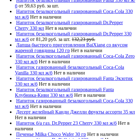
Напиток безалкогольный газированный Fanta 330 мл ж/
б
от 59,63 руб. за шт.
Напиток безалкогольный газированный Coca-Cola 330
мл ж/б
Нет в наличии
Напиток безалкогольный газированный Dr.Pepper
Cherry 330 мл
Нет в наличии
Напиток безалкогольный газированный Dr.Pepper 330
мл ж/б
от 81,20 руб. за шт.
132,23 руб.
Лапша быстрого приготовления BaiXiang со вкусом
жареной говядины 120 гр
Нет в наличии
Напиток безалкогольный газированный Coca-Cola Zero
330 мл ж/б
Нет в наличии
Напиток газированный безалкогольный Coca-Cola
Vanilla 330 мл ж/б
Нет в наличии
Напиток безалкогольный газированный Fanta Экзотик
330 мл ж/б
Нет в наличии
Напиток безалкогольный газированный Fanta
Клубника-Киви 330 мл ж/б
Нет в наличии
Напиток газированный безалкогольный Coca-Cola 330
мл ж/б
Нет в наличии
Десерт желейный Канди Джелли фрукты ассорти 35 мл
Нет в наличии
Напиток б/а газ. Dr.Pepper 23 Cherry 330 мл ж/б
Нет в
наличии
Печенье Milka Choco Wafer 30 гр
Нет в наличии