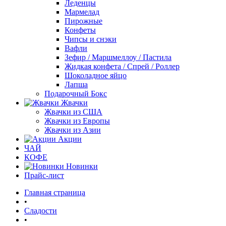
Леденцы
Мармелад
Пирожные
Конфеты
Чипсы и снэки
Вафли
Зефир / Маршмеллоу / Пастила
Жидкая конфета / Спрей / Роллер
Шоколадное яйцо
Лапша
Подарочный Бокс
Жвачки
Жвачки из США
Жвачки из Европы
Жвачки из Азии
Акции
ЧАЙ
КОФЕ
Новинки
Прайс-лист
Главная страница
•
Сладости
•