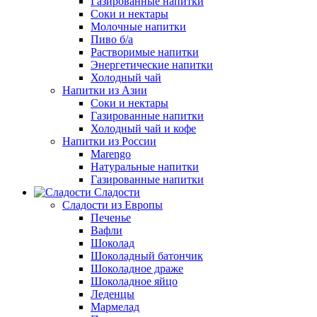
Газированные напитки
Соки и нектары
Молочные напитки
Пиво б/а
Растворимые напитки
Энергетические напитки
Холодный чай
Напитки из Азии
Соки и нектары
Газированные напитки
Холодный чай и кофе
Напитки из России
Marengo
Натуральные напитки
Газированные напитки
Сладости
Сладости из Европы
Печенье
Вафли
Шоколад
Шоколадный батончик
Шоколадное драже
Шоколадное яйцо
Леденцы
Мармелад