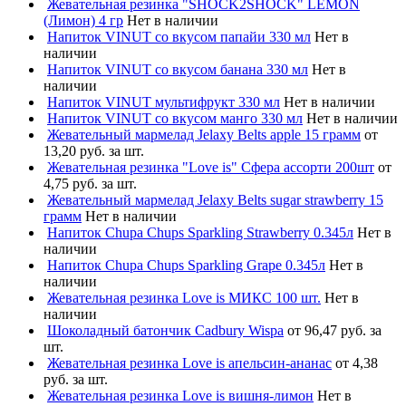
Жевательная резинка "SHOCK2SHOCK" LEMON
(Лимон) 4 гр
Нет в наличии
Напиток VINUT со вкусом папайи 330 мл
Нет в
наличии
Напиток VINUT со вкусом банана 330 мл
Нет в
наличии
Напиток VINUT мультифрукт 330 мл
Нет в наличии
Напиток VINUT со вкусом манго 330 мл
Нет в наличии
Жевательный мармелад Jelaxy Belts apple 15 грамм
от
13,20 руб. за шт.
Жевательная резинка "Love is" Сфера ассорти 200шт
от
4,75 руб. за шт.
Жевательный мармелад Jelaxy Belts sugar strawberry 15
грамм
Нет в наличии
Напиток Chupa Chups Sparkling Strawberry 0.345л
Нет в
наличии
Напиток Chupa Chups Sparkling Grape 0.345л
Нет в
наличии
Жевательная резинка Love is МИКС 100 шт.
Нет в
наличии
Шоколадный батончик Cadbury Wispa
от 96,47 руб. за
шт.
Жевательная резинка Love is апельсин-ананас
от 4,38
руб. за шт.
Жевательная резинка Love is вишня-лимон
Нет в