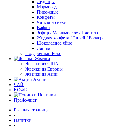
Леденцы
Мармелад
Пирожные
Конфеты
Чипсы и снэки
Вафли
Зефир / Маршмеллоу / Пастила
Жидкая конфета / Спрей / Роллер
Шоколадное яйцо
Лапша
Подарочный Бокс
Жвачки
Жвачки из США
Жвачки из Европы
Жвачки из Азии
Акции
ЧАЙ
КОФЕ
Новинки
Прайс-лист
Главная страница
•
Напитки
•