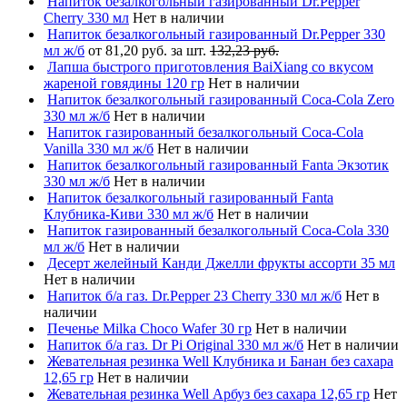
Напиток безалкогольный газированный Dr.Pepper
Cherry 330 мл
Нет в наличии
Напиток безалкогольный газированный Dr.Pepper 330
мл ж/б
от 81,20 руб. за шт.
132,23 руб.
Лапша быстрого приготовления BaiXiang со вкусом
жареной говядины 120 гр
Нет в наличии
Напиток безалкогольный газированный Coca-Cola Zero
330 мл ж/б
Нет в наличии
Напиток газированный безалкогольный Coca-Cola
Vanilla 330 мл ж/б
Нет в наличии
Напиток безалкогольный газированный Fanta Экзотик
330 мл ж/б
Нет в наличии
Напиток безалкогольный газированный Fanta
Клубника-Киви 330 мл ж/б
Нет в наличии
Напиток газированный безалкогольный Coca-Cola 330
мл ж/б
Нет в наличии
Десерт желейный Канди Джелли фрукты ассорти 35 мл
Нет в наличии
Напиток б/а газ. Dr.Pepper 23 Cherry 330 мл ж/б
Нет в
наличии
Печенье Milka Choco Wafer 30 гр
Нет в наличии
Напиток б/а газ. Dr Pi Original 330 мл ж/б
Нет в наличии
Жевательная резинка Well Клубника и Банан без сахара
12,65 гр
Нет в наличии
Жевательная резинка Well Арбуз без сахара 12,65 гр
Нет