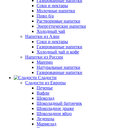
Газированные напитки
Соки и нектары
Молочные напитки
Пиво б/а
Растворимые напитки
Энергетические напитки
Холодный чай
Напитки из Азии
Соки и нектары
Газированные напитки
Холодный чай и кофе
Напитки из России
Marengo
Натуральные напитки
Газированные напитки
Сладости
Сладости из Европы
Печенье
Вафли
Шоколад
Шоколадный батончик
Шоколадное драже
Шоколадное яйцо
Леденцы
Мармелад