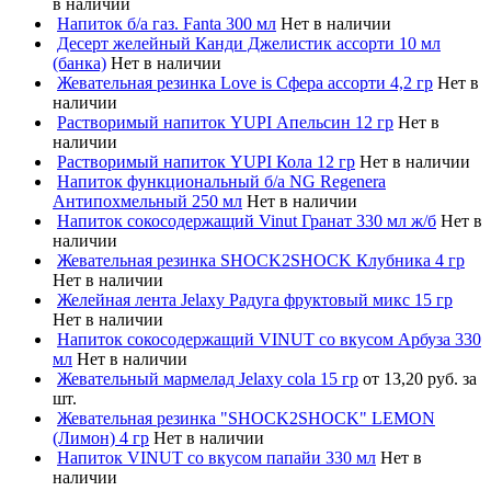
в наличии
Напиток б/а газ. Fanta 300 мл
Нет в наличии
Десерт желейный Канди Джелистик ассорти 10 мл
(банка)
Нет в наличии
Жевательная резинка Love is Сфера ассорти 4,2 гр
Нет в
наличии
Растворимый напиток YUPI Апельсин 12 гр
Нет в
наличии
Растворимый напиток YUPI Кола 12 гр
Нет в наличии
Напиток функциональный б/а NG Regenera
Антипохмельный 250 мл
Нет в наличии
Напиток сокосодержащий Vinut Гранат 330 мл ж/б
Нет в
наличии
Жевательная резинка SHOCK2SHOCK Клубника 4 гр
Нет в наличии
Желейная лента Jelaxy Радуга фруктовый микс 15 гр
Нет в наличии
Напиток сокосодержащий VINUT со вкусом Арбуза 330
мл
Нет в наличии
Жевательный мармелад Jelaxy cola 15 гр
от 13,20 руб. за
шт.
Жевательная резинка "SHOCK2SHOCK" LEMON
(Лимон) 4 гр
Нет в наличии
Напиток VINUT со вкусом папайи 330 мл
Нет в
наличии