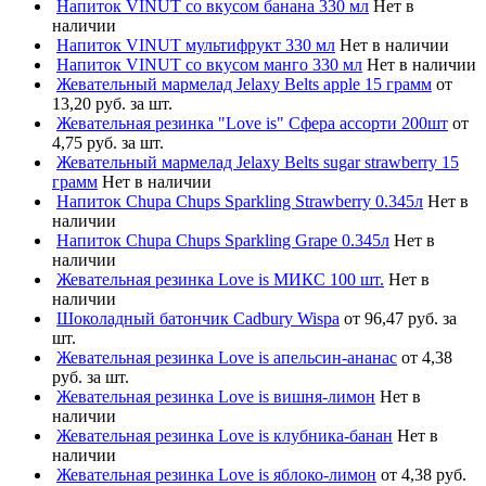
Напиток VINUT со вкусом банана 330 мл
Нет в
наличии
Напиток VINUT мультифрукт 330 мл
Нет в наличии
Напиток VINUT со вкусом манго 330 мл
Нет в наличии
Жевательный мармелад Jelaxy Belts apple 15 грамм
от
13,20 руб. за шт.
Жевательная резинка "Love is" Сфера ассорти 200шт
от
4,75 руб. за шт.
Жевательный мармелад Jelaxy Belts sugar strawberry 15
грамм
Нет в наличии
Напиток Chupa Chups Sparkling Strawberry 0.345л
Нет в
наличии
Напиток Chupa Chups Sparkling Grape 0.345л
Нет в
наличии
Жевательная резинка Love is МИКС 100 шт.
Нет в
наличии
Шоколадный батончик Cadbury Wispa
от 96,47 руб. за
шт.
Жевательная резинка Love is апельсин-ананас
от 4,38
руб. за шт.
Жевательная резинка Love is вишня-лимон
Нет в
наличии
Жевательная резинка Love is клубника-банан
Нет в
наличии
Жевательная резинка Love is яблоко-лимон
от 4,38 руб.