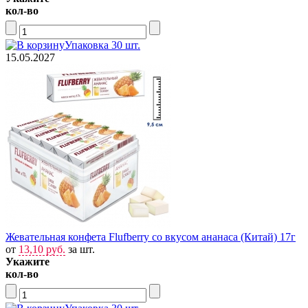
кол-во
Упаковка 30 шт.
15.05.2027
Жевательная конфета Flufberry со вкусом ананаса (Китай) 17г
от
13,10 руб.
за шт.
Укажите
кол-во