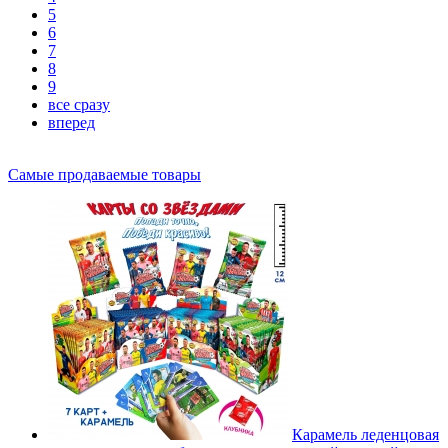
5
6
7
8
9
все сразу
вперед
Самые продаваемые товары
Карамель леденцовая