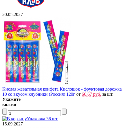
20.05.2027
Кислая жевательная конфета Кислошок - фруктовая дорожка
10 со вкусом клубники (Россия) 120г
от
66,67 руб.
за шт.
Укажите
кол-во
Упаковка 36 шт.
15.09.2027