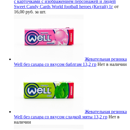
с карточками с изображением персонажей и людей
Sweet Candy Cards World football heroes (Китай) 1г
от
16,00 руб. за шт.
Жевательная резинка
Well без сахара со вкусом баблгам 13,2 гр
Нет в наличии
Жевательная резинка
Well без сахара со вкусом сладкой мяты 13,2 гр
Нет в
наличии