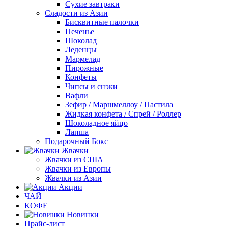
Сухие завтраки
Сладости из Азии
Бисквитные палочки
Печенье
Шоколад
Леденцы
Мармелад
Пирожные
Конфеты
Чипсы и снэки
Вафли
Зефир / Маршмеллоу / Пастила
Жидкая конфета / Спрей / Роллер
Шоколадное яйцо
Лапша
Подарочный Бокс
Жвачки
Жвачки из США
Жвачки из Европы
Жвачки из Азии
Акции
ЧАЙ
КОФЕ
Новинки
Прайс-лист