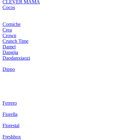
CLEVER MAMA
Cocos
Corniche
Crea
Crown
Crunch Time
Damel
Dangjia
Daodanxiaozi
Dippo
Ferrero
Fiorella
Florestal
Freshbox