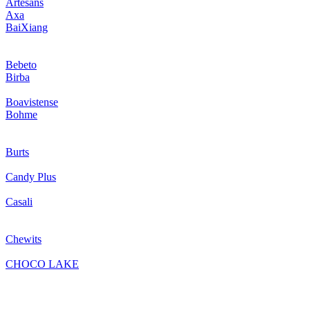
Artesans
Axa
BaiXiang
Bebeto
Birba
Boavistense
Bohme
Burts
Candy Plus
Casali
Chewits
CHOCO LAKE