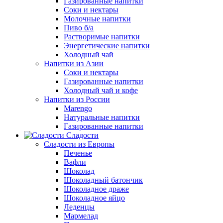
Газированные напитки
Соки и нектары
Молочные напитки
Пиво б/а
Растворимые напитки
Энергетические напитки
Холодный чай
Напитки из Азии
Соки и нектары
Газированные напитки
Холодный чай и кофе
Напитки из России
Marengo
Натуральные напитки
Газированные напитки
Сладости
Сладости из Европы
Печенье
Вафли
Шоколад
Шоколадный батончик
Шоколадное драже
Шоколадное яйцо
Леденцы
Мармелад