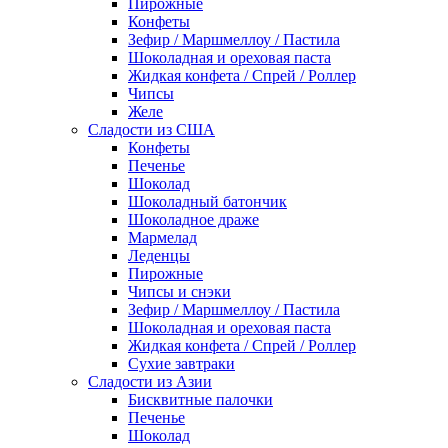
Пирожные
Конфеты
Зефир / Маршмеллоу / Пастила
Шоколадная и ореховая паста
Жидкая конфета / Спрей / Роллер
Чипсы
Желе
Сладости из США
Конфеты
Печенье
Шоколад
Шоколадный батончик
Шоколадное драже
Мармелад
Леденцы
Пирожные
Чипсы и снэки
Зефир / Маршмеллоу / Пастила
Шоколадная и ореховая паста
Жидкая конфета / Спрей / Роллер
Сухие завтраки
Сладости из Азии
Бисквитные палочки
Печенье
Шоколад