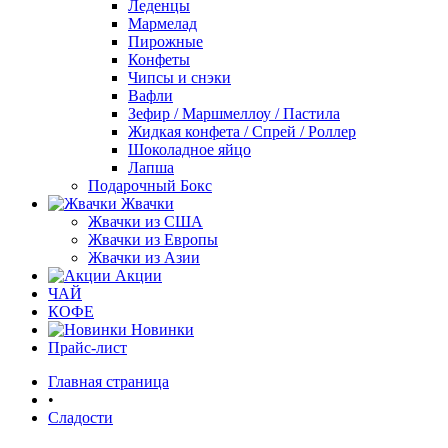
Леденцы
Мармелад
Пирожные
Конфеты
Чипсы и снэки
Вафли
Зефир / Маршмеллоу / Пастила
Жидкая конфета / Спрей / Роллер
Шоколадное яйцо
Лапша
Подарочный Бокс
Жвачки
Жвачки из США
Жвачки из Европы
Жвачки из Азии
Акции
ЧАЙ
КОФЕ
Новинки
Прайс-лист
Главная страница
•
Сладости