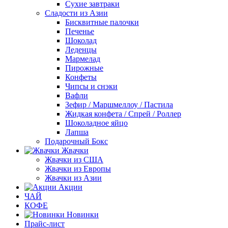
Сухие завтраки
Сладости из Азии
Бисквитные палочки
Печенье
Шоколад
Леденцы
Мармелад
Пирожные
Конфеты
Чипсы и снэки
Вафли
Зефир / Маршмеллоу / Пастила
Жидкая конфета / Спрей / Роллер
Шоколадное яйцо
Лапша
Подарочный Бокс
Жвачки
Жвачки из США
Жвачки из Европы
Жвачки из Азии
Акции
ЧАЙ
КОФЕ
Новинки
Прайс-лист