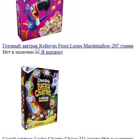
Готовый завтрак Kelloygs Froot Loops Marshmallow 297 грамм
Нет в наличии
В корзину
Сухой завтрак Lucky Charms Choco 311 грамм
Нет в наличии