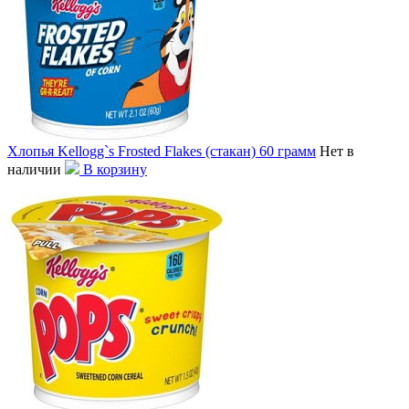
Хлопья Kellogg`s Frosted Flakes (стакан) 60 грамм
Нет в
наличии
В корзину