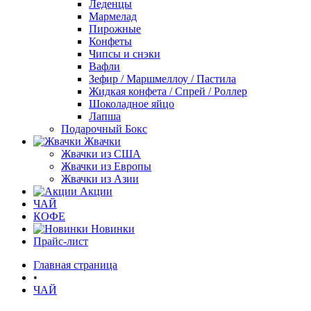
Леденцы
Мармелад
Пирожные
Конфеты
Чипсы и снэки
Вафли
Зефир / Маршмеллоу / Пастила
Жидкая конфета / Спрей / Роллер
Шоколадное яйцо
Лапша
Подарочный Бокс
Жвачки
Жвачки из США
Жвачки из Европы
Жвачки из Азии
Акции
ЧАЙ
КОФЕ
Новинки
Прайс-лист
Главная страница
•
ЧАЙ