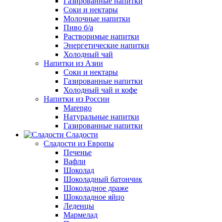
Газированные напитки
Соки и нектары
Молочные напитки
Пиво б/а
Растворимые напитки
Энергетические напитки
Холодный чай
Напитки из Азии
Соки и нектары
Газированные напитки
Холодный чай и кофе
Напитки из России
Marengo
Натуральные напитки
Газированные напитки
Сладости
Сладости из Европы
Печенье
Вафли
Шоколад
Шоколадный батончик
Шоколадное драже
Шоколадное яйцо
Леденцы
Мармелад