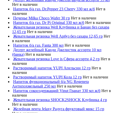
Нет в наличии
Напиток б/а газ. Dr.Pepper 23 Cherry 330 мл ж/б
Нет в
наличии
Печенье Milka Choco Wafer 30 гр
Нет в наличии
Напиток б/а газ. Dr Pi Original 330 мл ж/б
Нет в наличии
Жевательная резинка Well Клубника и Банан без сахара
12,65 гр
Нет в наличии
Жевательная резинка Well Арбуз без сахара 12,65 гр
Нет
в наличии
Напиток б/а газ. Fanta 300 мл
Нет в наличии
Десерт желейный Канди Джелистик ассорти 10 мл
(банка)
Нет в наличии
Жевательная резинка Love is Сфера ассорти 4,2 гр
Нет в
наличии
Растворимый напиток YUPI Апельсин 12 гр
Нет в
наличии
Растворимый напиток YUPI Кола 12 гр
Нет в наличии
Напиток функциональный б/а NG Regenera
Антипохмельный 250 мл
Нет в наличии
Напиток сокосодержащий Vinut Гранат 330 мл ж/б
Нет в
наличии
Жевательная резинка SHOCK2SHOCK Клубника 4 гр
Нет в наличии
Желейная лента Jelaxy Радуга фруктовый микс 15 гр