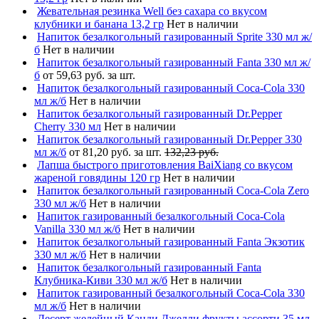
Жевательная резинка Well без сахара со вкусом
клубники и банана 13,2 гр
Нет в наличии
Напиток безалкогольный газированный Sprite 330 мл ж/
б
Нет в наличии
Напиток безалкогольный газированный Fanta 330 мл ж/
б
от 59,63 руб. за шт.
Напиток безалкогольный газированный Coca-Cola 330
мл ж/б
Нет в наличии
Напиток безалкогольный газированный Dr.Pepper
Cherry 330 мл
Нет в наличии
Напиток безалкогольный газированный Dr.Pepper 330
мл ж/б
от 81,20 руб. за шт.
132,23 руб.
Лапша быстрого приготовления BaiXiang со вкусом
жареной говядины 120 гр
Нет в наличии
Напиток безалкогольный газированный Coca-Cola Zero
330 мл ж/б
Нет в наличии
Напиток газированный безалкогольный Coca-Cola
Vanilla 330 мл ж/б
Нет в наличии
Напиток безалкогольный газированный Fanta Экзотик
330 мл ж/б
Нет в наличии
Напиток безалкогольный газированный Fanta
Клубника-Киви 330 мл ж/б
Нет в наличии
Напиток газированный безалкогольный Coca-Cola 330
мл ж/б
Нет в наличии
Десерт желейный Канди Джелли фрукты ассорти 35 мл