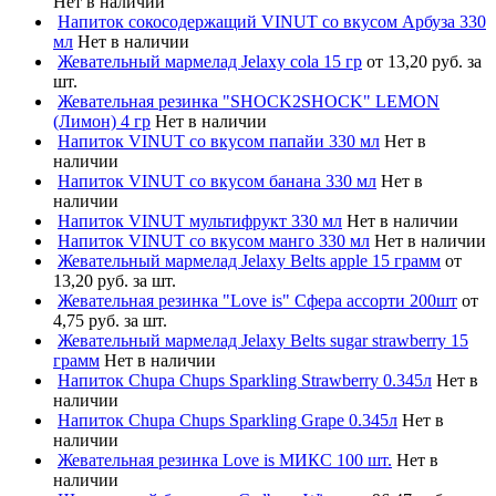
Нет в наличии
Напиток сокосодержащий VINUT со вкусом Арбуза 330
мл
Нет в наличии
Жевательный мармелад Jelaxy cola 15 гр
от 13,20 руб. за
шт.
Жевательная резинка "SHOCK2SHOCK" LEMON
(Лимон) 4 гр
Нет в наличии
Напиток VINUT со вкусом папайи 330 мл
Нет в
наличии
Напиток VINUT со вкусом банана 330 мл
Нет в
наличии
Напиток VINUT мультифрукт 330 мл
Нет в наличии
Напиток VINUT со вкусом манго 330 мл
Нет в наличии
Жевательный мармелад Jelaxy Belts apple 15 грамм
от
13,20 руб. за шт.
Жевательная резинка "Love is" Сфера ассорти 200шт
от
4,75 руб. за шт.
Жевательный мармелад Jelaxy Belts sugar strawberry 15
грамм
Нет в наличии
Напиток Chupa Chups Sparkling Strawberry 0.345л
Нет в
наличии
Напиток Chupa Chups Sparkling Grape 0.345л
Нет в
наличии
Жевательная резинка Love is МИКС 100 шт.
Нет в
наличии