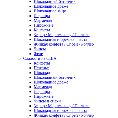
Шоколадный батончик
Шоколадное драже
Шоколадное яйцо
Леденцы
Мармелад
Пирожные
Конфеты
Зефир / Маршмеллоу / Пастила
Шоколадная и ореховая паста
Жидкая конфета / Спрей / Роллер
Чипсы
Желе
Сладости из США
Конфеты
Печенье
Шоколад
Шоколадный батончик
Шоколадное драже
Мармелад
Леденцы
Пирожные
Чипсы и снэки
Зефир / Маршмеллоу / Пастила
Шоколадная и ореховая паста
Жидкая конфета / Спрей / Роллер