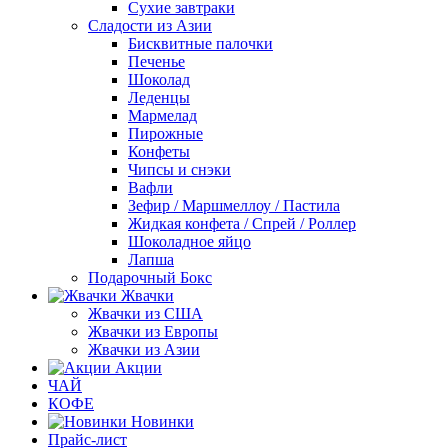
Сухие завтраки
Сладости из Азии
Бисквитные палочки
Печенье
Шоколад
Леденцы
Мармелад
Пирожные
Конфеты
Чипсы и снэки
Вафли
Зефир / Маршмеллоу / Пастила
Жидкая конфета / Спрей / Роллер
Шоколадное яйцо
Лапша
Подарочный Бокс
Жвачки
Жвачки из США
Жвачки из Европы
Жвачки из Азии
Акции
ЧАЙ
КОФЕ
Новинки
Прайс-лист